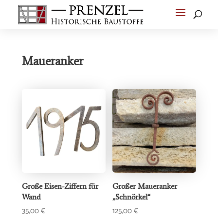
Maueranker
Große Eisen-Ziffern für
Großer Maueranker
Wand
„Schnörkel“
35,00
€
125,00
€