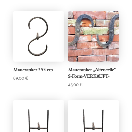
Maueranker ? 53 cm
Maueranker „Altencelle“
S-Form-VERKAUFT-
89,00
€
45,00
€