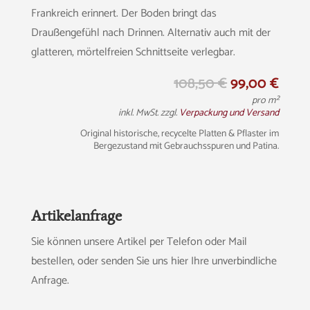
Frankreich erinnert. Der Boden bringt das
Draußengefühl nach Drinnen. Alternativ auch mit der
glatteren, mörtelfreien Schnittseite verlegbar.
Ursprünglich
Aktu
108,50
€
99,00
€
Preis
Preis
pro m²
war:
ist:
inkl. MwSt. zzgl.
Verpackung und Versand
108,50 €
99,0
Original historische, recycelte Platten & Pflaster im
Bergezustand mit Gebrauchsspuren und Patina.
Artikelanfrage
Sie können unsere Artikel per Telefon oder Mail
bestellen, oder senden Sie uns hier Ihre unverbindliche
Anfrage.